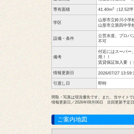
2
専有面積
41.40m
（12.52
山形市立鈴川小学
学区
山形市立第四中学
公営水道、プロパ
設備・条件
不可
付近にはスーパー
備考
用！！
賃貸保証
（
情報更新日
2026/07/27 13:59:
引渡し日
間取・写真は現況優先です。また、当サイトで
情報更新日／2026年08月06日 次回更新予定日／
ご案内地図