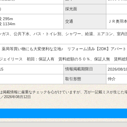
坪）
採光面
校
295m
交通
校
1134m
ンガス、公共下水、バス・トイレ別、シャワー、給湯、エアコン、室内
、薬局等買い物にも大変便利な立地♪ リフォーム済み【2DK】アパー
 ジェイリース 初回：保証人有 賃料総額の５０％、保証人無 賃料
情報掲載期限日
15
2026/08/1
取引形態
は掲載情報に厳重なチェックを心がけていますが、万が一記載ミスが生じた
2026年08月12日