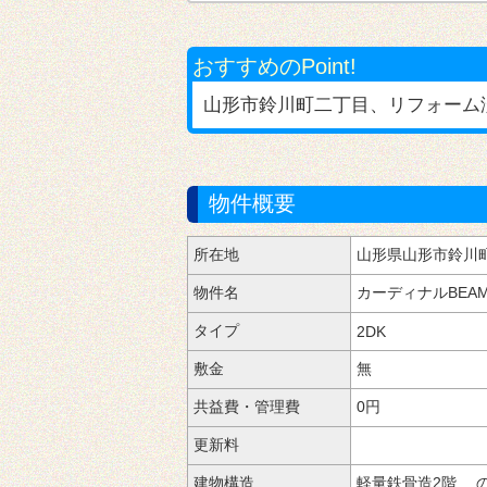
おすすめのPoint!
山形市鈴川町二丁目、リフォーム済
物件概要
所在地
鈴川町
物件名
カーディナルBEA
タイプ
2
敷金
無
共益費・管理費
0円
更新料
建物構造
2階