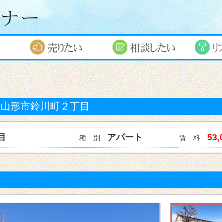
山形市
鈴川町２丁目
目
アパート
53
種 別
賃 料