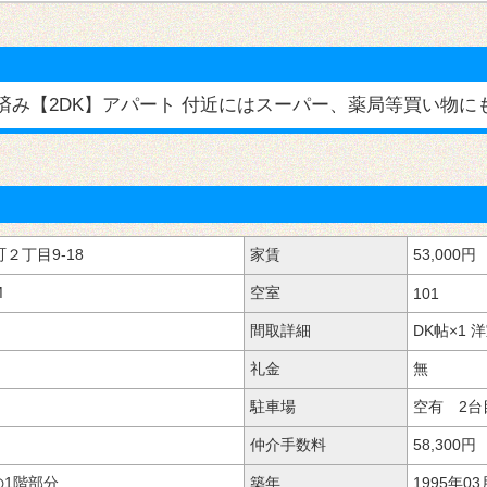
み【2DK】アパート 付近にはスーパー、薬局等買い物に
２丁目9-18
家賃
53,000円
M
空室
101
間取詳細
×1
礼金
無
駐車場
2台
仲介手数料
58,300円
の1階部分
築年
1995年03