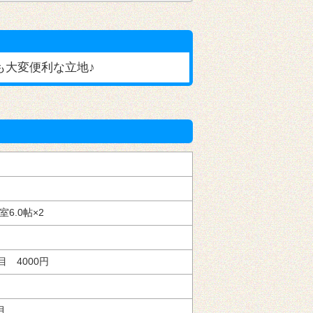
も大変便利な立地♪
6.0
×2
目 4000円