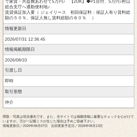
で家賃・共益費あわせて5万円♪ 【2DK】◆P1台付、5万円♪村山
総合支庁へ通勤便利地♪
賃貸保証
（ ジェイリース 初回保証料：保証人有り賃料総
額の５０％、保証人無し賃料総額の８０％ ）
情報更新日
2026/07/31 12:36:45
情報掲載期限日
2026/08/10
引渡し日
取引形態
間取・写真は現況優先です。また、当サイトでは掲載情報に厳重なチェックを心がけて
いますが、万が一記載ミスが生じた場合は予めご容赦下さい。
情報更新日／2026年08月07日 次回更新予定日／2026年08月13日