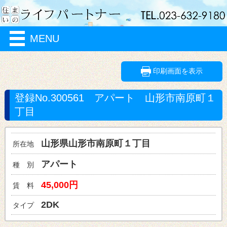
MENU
印刷画面を表示
登録No.300561
アパート
山形市
南原町１
丁目
山形県山形市
南原町１丁目
所在地
アパート
種 別
45,000円
賃 料
2
タイプ