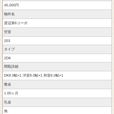
45,000円
物件名
渡辺第6コーポ
空室
203
タイプ
2
間取詳細
8.0
×1
8.0
×1
6.0
×1
敷金
1.00ヶ月
礼金
無