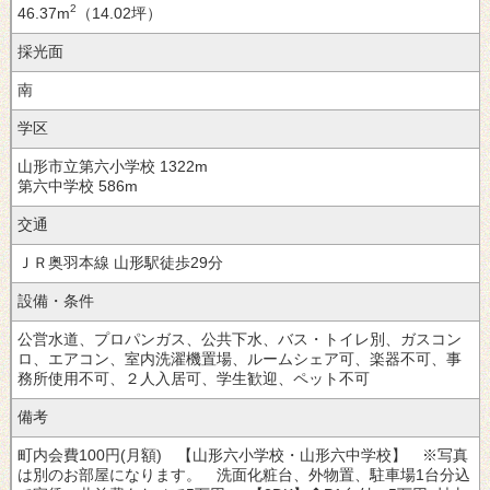
2
46.37m
（14.02坪）
採光面
学区
山形市立第六小学校
1322m
第六中学校
586m
交通
徒歩29分
設備・条件
公営水道、プロパンガス、公共下水、バス・トイレ別、ガスコン
ロ、エアコン、室内洗濯機置場、ルームシェア可、楽器不可、事
務所使用不可、２人入居可、学生歓迎、ペット不可
備考
町内会費100円(月額) 【山形六小学校・山形六中学校】 ※写真
は別のお部屋になります。 洗面化粧台、外物置、駐車場1台分込