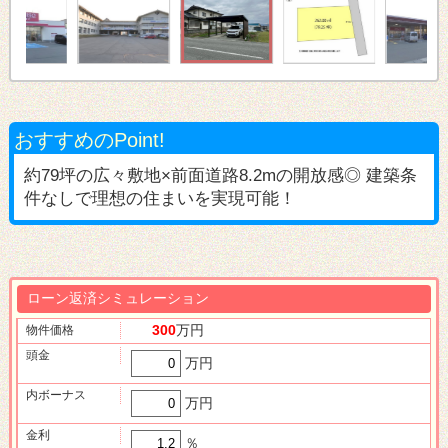
おすすめのPoint!
約79坪の広々敷地×前面道路8.2mの開放感◎ 建築条
件なしで理想の住まいを実現可能！
ローン返済シミュレーション
300
万円
物件価格
頭金
万円
内ボーナス
万円
金利
％