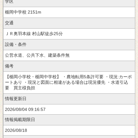
学区
楯岡中学校
2151m
交通
徒歩25分
設備・条件
公営水道、公共下水、建築条件無
備考
【楯岡小学校・楯岡中学校】 ・農地転用5条許可要 ・現況:カーポ
ートあり ・現況と図面に相違がある場合は現況優先 ・水道引込
要 買主様負担
情報更新日
2026/08/04 09:16:57
情報掲載期限日
2026/08/18