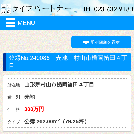
MENU
印刷画面を表示
登録No.240086
売地
村山市
楯岡笛田４丁
目
山形県村山市
楯岡笛田４丁目
所在地
売地
種 別
300万円
価 格
2
262.00m
（79.25坪）
タイプ