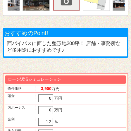
おすすめのPoint!
西バイパスに面した整形地200坪！ 店舗・事務所な
ど多用途におすすめです♪
ローン返済シミュレーション
3,900
万円
物件価格
頭金
万円
内ボーナス
万円
金利
％
借入期間