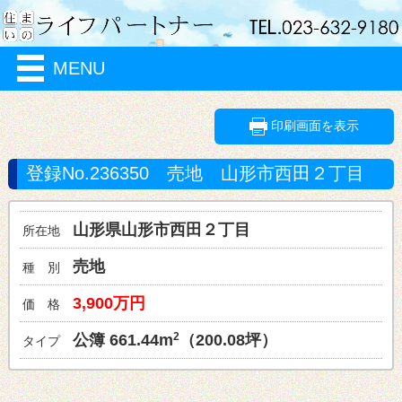
MENU
印刷画面を表示
登録No.236350
売地
山形市
西田２丁目
山形県山形市
西田２丁目
所在地
売地
種 別
3,900万円
価 格
2
661.44m
（200.08坪）
タイプ