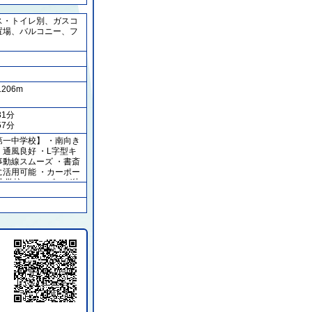
ス・トイレ別、ガスコ
置場、バルコニー、フ
1206m
31分
57分
一中学校】 ・南向き
通風良好 ・L字型キ
動線スムーズ ・書斎
活用可能 ・カーポー
小学校・コンビニが徒
以内で通勤・通学にも