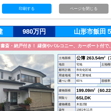
印刷する
ページを閉じる
980万円
飯田
Kに書斎・納戸付き！ 縁側やバルコニー、カーポート付で
まいです♪
263.54m
（
2
土地面積
地目
土地権
都市計画
用途地域
建ぺい率
60％
容積率
199.09m
（60.2
2
建物面積
6
間取り
建物構造
2階
築年
1981年11