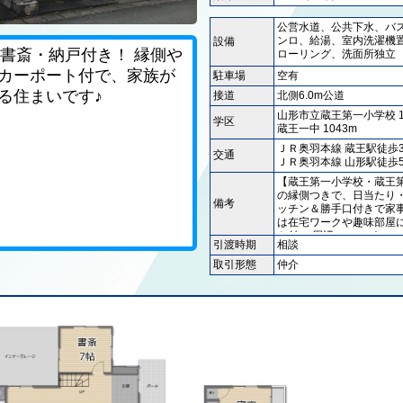
公営水道、公共下水、バ
ンロ、給湯、室内洗濯機
設備
に書斎・納戸付き！ 縁側や
ローリング、洗面所独立
カーポート付で、家族が
駐車場
る住まいです♪
接道
6.0
山形市立蔵王第一小学校
学区
蔵王一中
1043m
徒歩
交通
徒歩
【蔵王第一小学校・蔵王第
の縁側つきで、日当たり・
備考
ッチン＆勝手口付きで家事
は在宅ワークや趣味部屋に
ト付 ・周辺にスーパー・
引渡時期
歩圏内 ・バス停徒歩3分
便利
取引形態