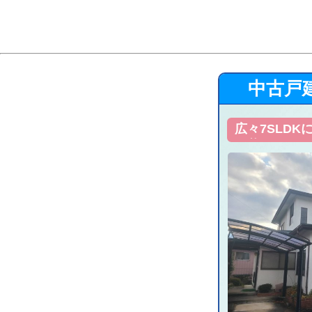
広々7SLD
に暮らせる住