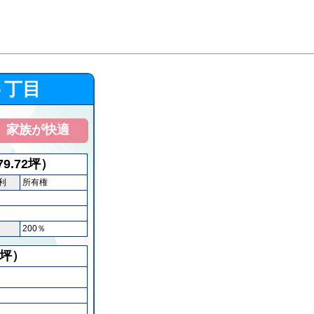
５丁目
、家族が快適
79.72坪）
利
200％
2坪）